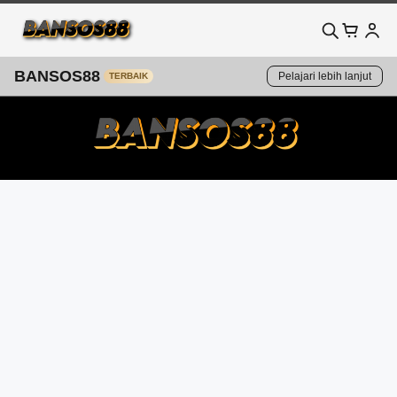
BANSOS88
Pelajari lebih lanjut
TERBAIK